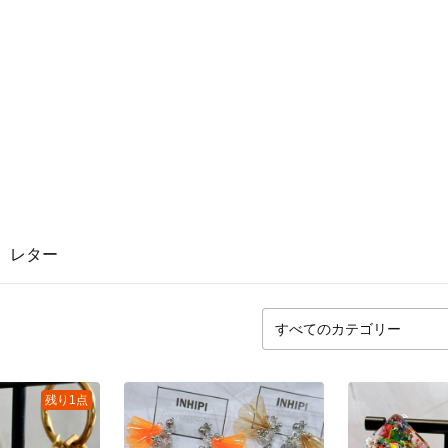
レター
残り1点