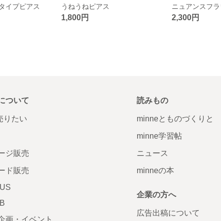
タイプピアス
うねうねピアス
ニュアンスフラ
1,800円
2,300円
について
読みもの
で売りたい
minneとものづくりと
minne学習帖
ージ販売
ニュース
ード販売
minneの本
LUS
企業の方へ
AB
広告出稿について
企画・イベント