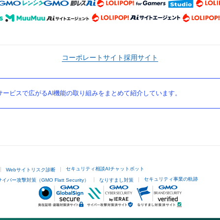
コーポレートサイト
採用サイト
ービスで広がるAI機能の取り組みをまとめて紹介しています。
セキュリティ相談AIチャットボット
Webサイトリスク診断
セキュリティ事業の軌跡
サイバー攻撃対策（GMO Flatt Security）
なりすまし対策