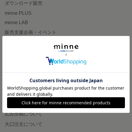
ダウンロード販売
minne PLUS
minne LAB
販売支援企画・イベント
読みもの
minneとものづくりと
minne学習帖
ニュース
minneの本
企業の方へ
広告出稿について
大口注文について