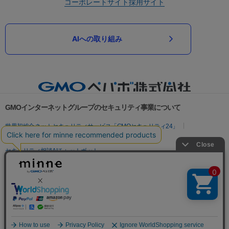
コーポレートサイト
採用サイト
AIへの取り組み
GMOインターネットグループのセキュリティ事業について
世界初総合ネットセキュリティサービス「GMOセキュリティ24」
パスワード漏洩診断
Webサイトリスク診断
セキュリティ相談AIチャットボット
実在証明・盗聴対策
サイバー攻撃対策（GMOサイバーセキュリティ byイエラエ）
サイバー攻撃対策（GMO Flatt Security）
なりすまし対策
セキュリティ事業の軌跡