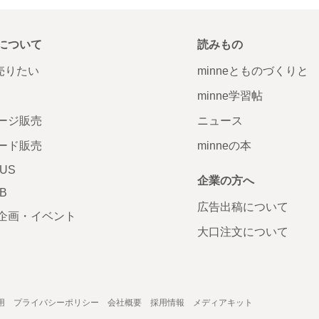
について
読みもの
で売りたい
minneとものづくりと
minne学習帖
ージ販売
ニュース
ード販売
minneの本
LUS
企業の方へ
AB
広告出稿について
企画・イベント
大口注文について
用
プライバシーポリシー
会社概要
採用情報
メディアキット