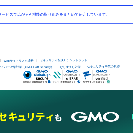
ービスで広がるAI機能の取り組みをまとめて紹介しています。
セキュリティ相談AIチャットボット
Webサイトリスク診断
セキュリティ事業の軌跡
サイバー攻撃対策（GMO Flatt Security）
なりすまし対策