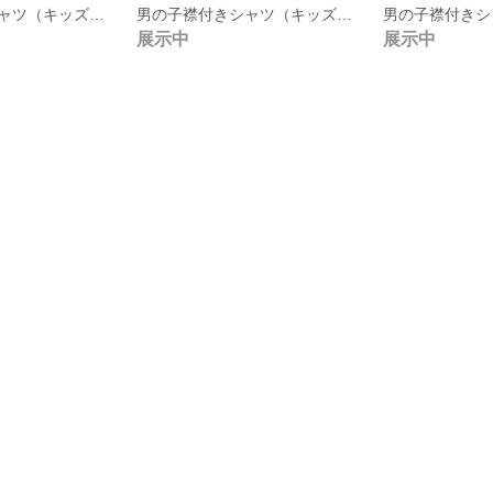
男の子襟付きシャツ（キッズ100）リバティー風花柄
男の子襟付きシャツ（キッズ110）ロブスター
展示中
展示中