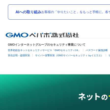
AIへの取り組み
お客様の「やりたいこと」をもっと手軽に。各サ
GMOインターネットグループのセキュリティ事業について
世界初総合ネットセキュリティサービス「GMOセキュリティ24」
パスワード漏洩診断
実在証明・盗聴対策
サイバー攻撃対策（GMOサイバーセキュリティ byイエラエ）