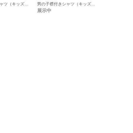
男の子襟付きシャツ（キッズ110）つばめ
男の子襟付きシャツ（キッズ100）アラビアン
展示中