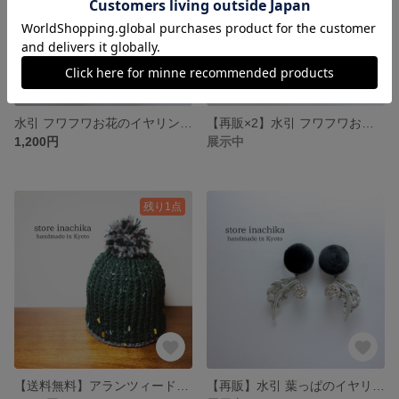
水引 フワフワお花のイヤリングorピアス オフホワイト
【再販×2】水引 フワフワお花のイヤリングorピアス オフホワイト×グレー
1,200円
展示中
残り1点
【送料無料】アランツィード使用 緑茶カラー ニット帽 緑茶×ライトグレー
【再販】水引 葉っぱのイヤリング グレー×ライトグレー×シルバー