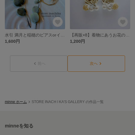
水引 満月と稲穂のピアスorイヤリング リングタイプ オフホワイト×ゴールド
【再販×8】着物にあうお花のイヤリングorピアス 水引 オフホワイト×ベージュ×ゴールド
1,600円
1,200円
前へ
次へ
minne ホーム
STORE INACH I KA'S GALLERY の作品一覧
minneを知る