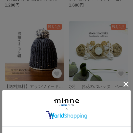
1,200円
1,600円
残り1点
残り1点
【送料無料】アランツィード使用 雪積もるニット帽 ダークグレー×オフホワイト
水引 お花のバレッタ ベージュ×ゴールド×オフホワイト
5,600円
1,600円
残り1点