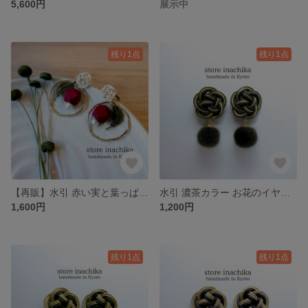
5,600円
展示中
残り1点
残り1点
【再販】水引 赤い実と葉っぱのピアスorイヤリング リングタイプ オフホワイト×ゴールド
水引 濃茶カラー お花のイヤリングorピアス モスグリーン×ベージュ×ダークブラウン
1,600円
1,200円
残り1点
残り1点