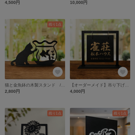
4,500円
10,000円
残り1点
猫と金魚鉢の木製スタンド / 猫雑貨 黒猫 インテリア ねこ
【オーダーメイド】吊り下げ看板（黒） / 卓上看板 店舗看板 小型看板
2,800円
4,000円
残り1点
残り1点