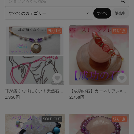
すべて
販売中
残り1点
残り1点
耳が痛くなりにくい！天然石マスクバンド アメジスト×ローズクォーツ ゴールドチャーム
【成功の石】カーネリアン×チェリークォーツ×イエローアクアオーラ×シトリン 天然石紐ブレスレット
1,350円
2,750円
SOLD OUT
残り1点