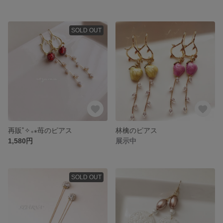
SOLD OUT
再販˚✧₊⁎苺のピアス
林檎のピアス
1,580円
展示中
SOLD OUT