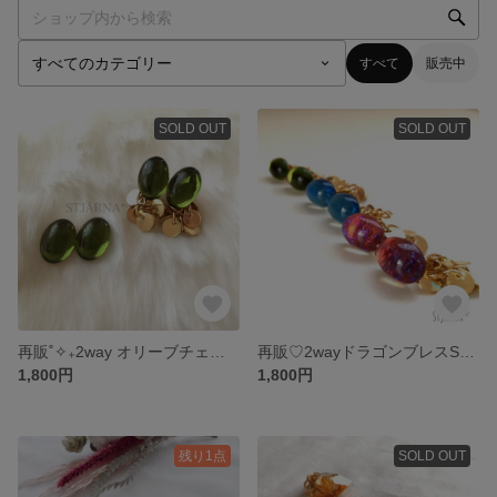
すべて
販売中
SOLD OUT
SOLD OUT
再販˚✧₊2way オリーブチェコガラスSTJÄRNA*のピアス
再販♡2wayドラゴンブレスSTJÄRNA*のピアス
1,800円
1,800円
残り1点
SOLD OUT