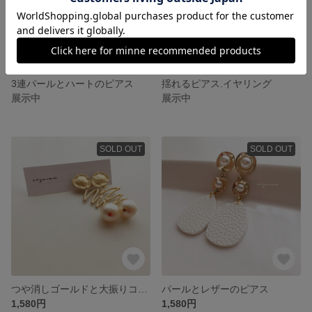
3連パールとハートのピアス
揺れるピアス.イヤリング
展示中
展示中
SOLD OUT
SOLD OUT
つや消しゴールドと大振りコットンパールのピアス
パールとレザーのピアス
1,580円
1,580円