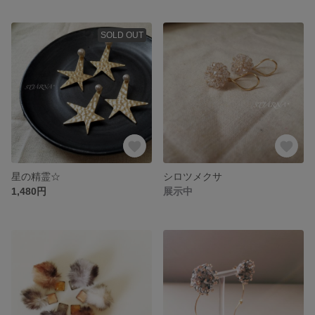
SOLD OUT
星の精霊☆
シロツメクサ
1,480円
展示中