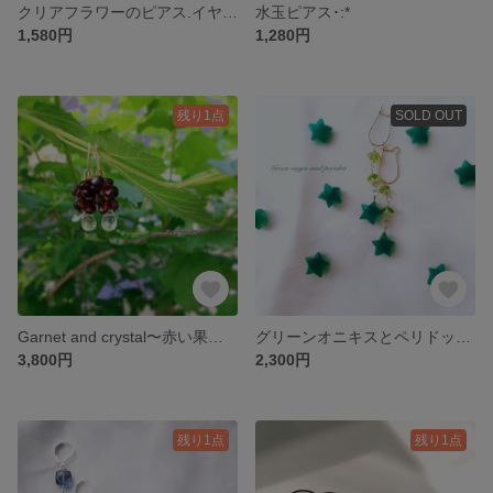
クリアフラワーのピアス.イヤリング
水玉ピアス･:*
1,580円
1,280円
残り1点
SOLD OUT
Garnet and crystal〜赤い果実〜14kgf
グリーンオニキスとペリドット〜星のピアス〜
3,800円
2,300円
残り1点
残り1点