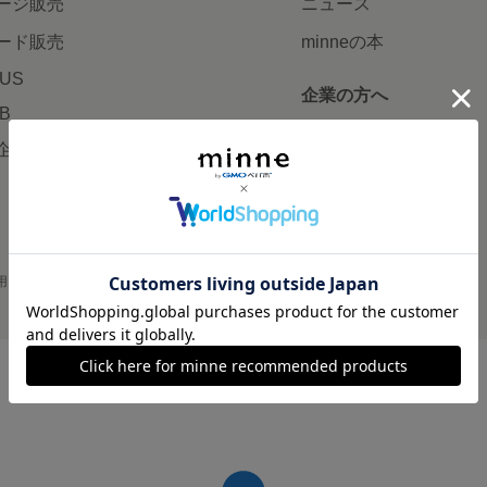
ージ販売
ニュース
ード販売
minneの本
LUS
企業の方へ
AB
広告出稿について
企画・イベント
大口注文について
用
プライバシーポリシー
会社概要
採用情報
メディアキット
©GMO Pepabo, Inc. All rights reserved.