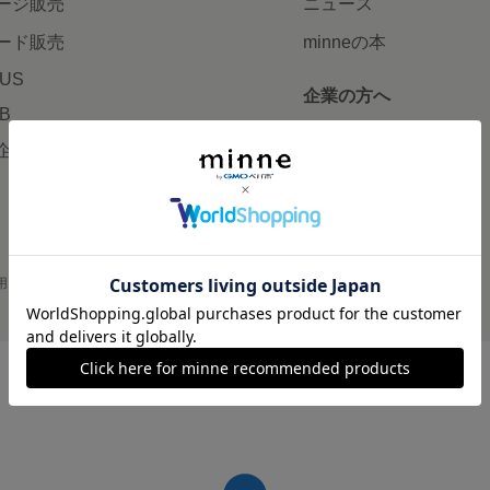
ージ販売
ニュース
ード販売
minneの本
LUS
企業の方へ
AB
広告出稿について
企画・イベント
大口注文について
用
プライバシーポリシー
会社概要
採用情報
メディアキット
©GMO Pepabo, Inc. All rights reserved.