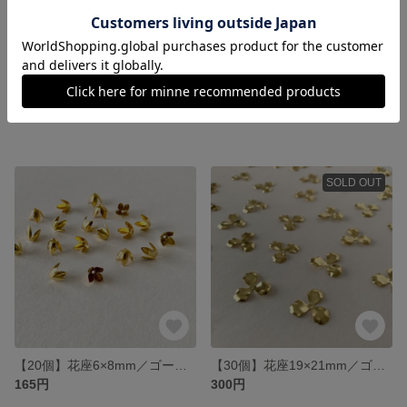
【90個/SALE】アクリルパーツ10mm/フラワー/チェリーレッド
【100個/SALE】アクリルパーツ10mm/フラワー/ライトピンク
330円
330円
SOLD OUT
【20個】花座6×8mm／ゴールド
【30個】花座19×21mm／ゴールド
165円
300円