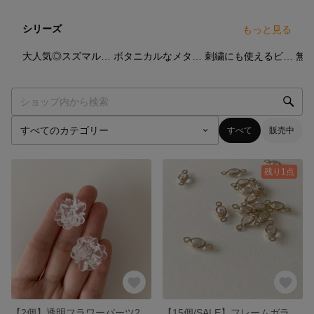
シリーズ
もっと見る
2
点
6
点
4
点
大人気◎スズマルビーズ
ボタニカルなメタルパーツ
刺繍にも使えるビジュー
すべて
販売中
残り1点
【2個】透明フラワーパーツ25×23mm
【15個/SALE】フレームガラスパーツ8×5mm／ゴールド×クリア