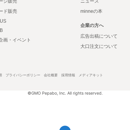
ージ販売
ニュース
ード販売
minneの本
LUS
企業の方へ
AB
広告出稿について
企画・イベント
大口注文について
用
プライバシーポリシー
会社概要
採用情報
メディアキット
©GMO Pepabo, Inc. All rights reserved.