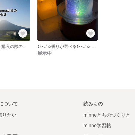
✩*.ﾟ2点以上のご購入の際の送料について✩*.ﾟ
☪︎⋆｡˚✩香りが選べる☪︎⋆｡˚✩ 夜空と煌めく星の星空キャンドル 《La canzone della stella ラ カンツォーネ デッラ ステッラ》✩.*˚ minne限定
展示中
について
読みもの
で売りたい
minneとものづくりと
minne学習帖