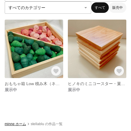
すべて
販売中
おもちゃ箱 Low 積み木（ネフスピール・リグノ）がぴったりはいるサイズ
ヒノキのミニコースター・菓子皿・飾り台 3枚セット
展示中
展示中
minne ホーム
stellablu の作品一覧