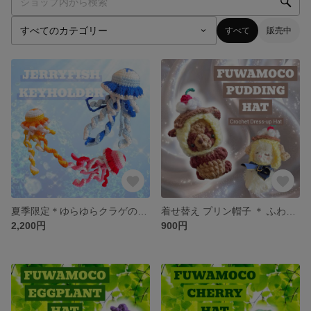
すべて
販売中
夏季限定＊ゆらゆらクラゲのあみぐるみキーホルダー 海モチーフ バッグチャーム 手編み くらげ 癒し プレゼント
着せ替え プリン帽子 ＊ ふわもこ動物あみぐるみ専用 ミニチュア スイーツモチーフ プリングッズ 衣装 お洋服 マスコットキーホルダー用 ぬい服 プチギフト プレゼント 手編み かわいい 癒し
2,200円
900円