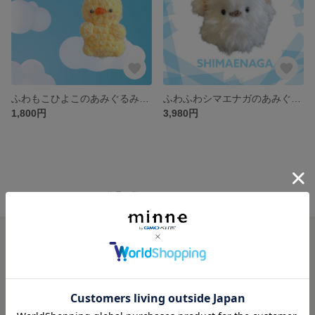
ふわもこひよこのあみぐるみキーホルダー＊選べる着せ替え帽子付き ぬいぐるみ 鳥グッズ 動物モチーフ バッグチャーム ストラップ マスコット プチギフト プレゼント ハンドメイド 手編み かわいい
ふわふわシマエナガのあみぐるみ＊雪の妖精 ぬいぐるみ インテリア プレゼント
1,800円
3,980円
minne ホーム
Linoa の作品一覧
minneを知る
minneについて
minneで買いたい