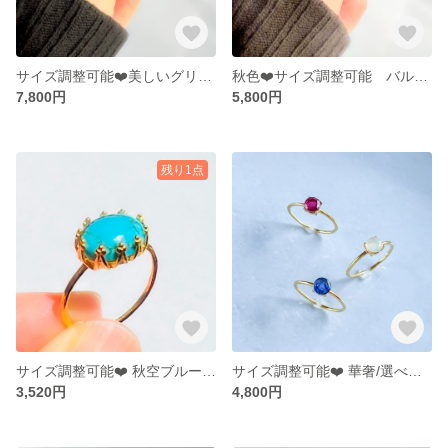
サイズ調整可能❤️美しいグリーン 翡翠のリング【gift box】
秋色❤️サイズ調整可能 バルティックアンバー（琥珀）リング Baltic Amber Ring【gift box】
7,800円
5,800円
残り1点
サイズ調整可能❤️ 秋空ブルー Turquoise Ring【gift box】
サイズ調整可能❤️ 華奢/選べる♪ Natural Stone Ring Gift Box
3,520円
4,800円