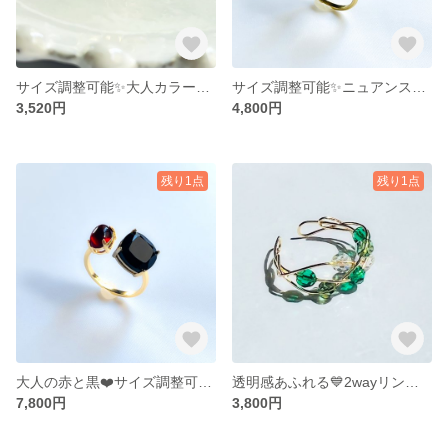
サイズ調整可能✨大人カラー 秋色 フォークリング ゴールド×グレージュ リング ギフトラッピング
サイズ調整可能✨ニュアンスカラー❤︎スモーキークォーツとグレーオニキスのフォークリング 【gift box】
3,520円
4,800円
残り1点
残り1点
大人の赤と黒❤️サイズ調整可能 ブラックスピネルとレッドアンバーのリング 【gift box】
透明感あふれる💙2wayリング/イヤーカフ14kgf Crystal Simple Twist Ring 【gift box】
7,800円
3,800円