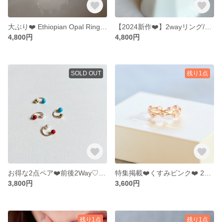
大ぶり❤️ Ethiopian Opal Ring【gift box】117
【2024新作❤️】2wayリング/イヤーカフ14kgf Swarovski Pearl×Gold Twist Ring G7001
4,800円
4,800円
SOLD OUT
残り1点
お得な2点ペア❤️前後2Way♡イヤーカフ (ターコイズ&14kgfビーズ)(赤珊瑚&Swarovski Pearl)
特集掲載❤️くすみピンク❤️ 2way❤️ リング/イヤーカフ14kgf Swarovski Pearl Simple Twist Ring【gift box】
3,800円
3,600円
残り1点
残り1点