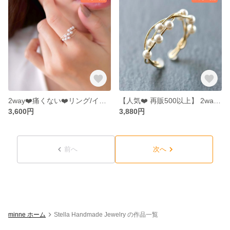
2way❤️痛くない❤️リング/イヤーカフ❤️ 14kgf Three Strands Swarovski Pearl Ring
【人気❤️ 再販500以上】 2way❤️ イヤーカフ/リング 14kgf Swarovski Pearl Twist Ring
3,600円
3,880円
前へ
次へ
minne ホーム
Stella Handmade Jewelry の作品一覧