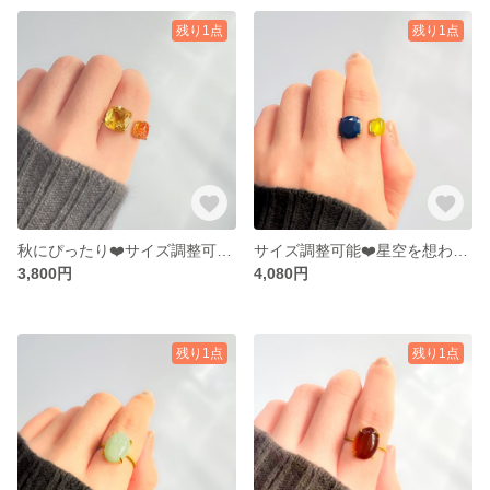
残り1点
残り1点
秋にぴったり❤️サイズ調整可能 ハニークォーツとサンストーンのリング 【gift box】
サイズ調整可能❤️星空を想わせる✨希少イエロープレナイトとラピスラズリのリング 【gift box】
3,800円
4,080円
残り1点
残り1点