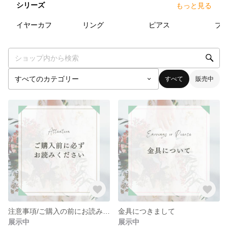
シリーズ
もっと見る
5
点
37
点
20
点
イヤーカフ
リング
ピアス
すべて
販売中
注意事項/ご購入の前にお読みください
金具につきまして
展示中
展示中