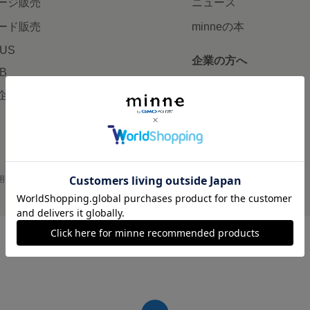
ージ販売
ニュース
ード販売
minneの本
LUS
企業の方へ
AB
広告出稿について
企画・イベント
大口注文について
用
プライバシーポリシー
会社概要
採用情報
メディアキット
©GMO Pepabo, Inc. All rights reserved.