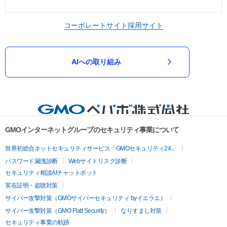
コーポレートサイト
採用サイト
AIへの取り組み
GMOインターネットグループのセキュリティ事業について
世界初総合ネットセキュリティサービス「GMOセキュリティ24」
パスワード漏洩診断
Webサイトリスク診断
セキュリティ相談AIチャットボット
実在証明・盗聴対策
サイバー攻撃対策（GMOサイバーセキュリティ byイエラエ）
サイバー攻撃対策（GMO Flatt Security）
なりすまし対策
セキュリティ事業の軌跡