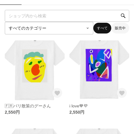
すべて
販売中
🇫🇷パリ散策のグーさん
i love💙💜
2,550円
2,550円