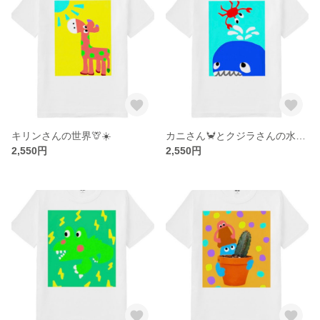
キリンさんの世界🦒☀️
カニさん🦀とクジラさんの水遊び🐳
2,550円
2,550円