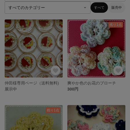
すべて
販売中
残り1点
仲田様専用ページ（送料無料)
爽やか色のお花のブローチ
展示中
300円
残り1点