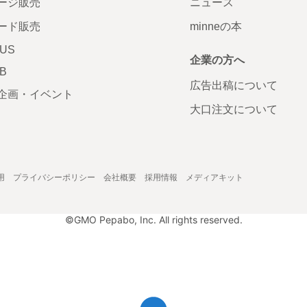
ージ販売
ニュース
ード販売
minneの本
LUS
企業の方へ
AB
広告出稿について
企画・イベント
大口注文について
用
プライバシーポリシー
会社概要
採用情報
メディアキット
©GMO Pepabo, Inc. All rights reserved.