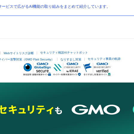
ービスで広がるAI機能の取り組みをまとめて紹介しています。
セキュリティ相談AIチャットボット
Webサイトリスク診断
セキュリティ事業の軌跡
サイバー攻撃対策（GMO Flatt Security）
なりすまし対策