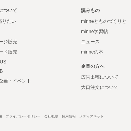
について
読みもの
で売りたい
minneとものづくりと
minne学習帖
ージ販売
ニュース
ード販売
minneの本
LUS
企業の方へ
AB
広告出稿について
企画・イベント
大口注文について
用
プライバシーポリシー
会社概要
採用情報
メディアキット