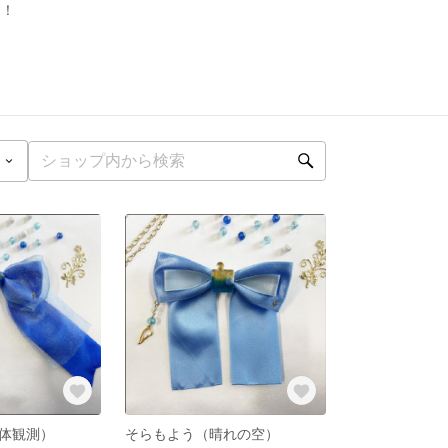
す！
体観測）
そらもよう（晴れの空）