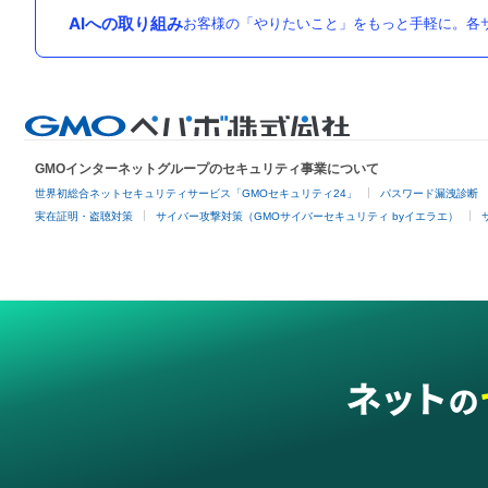
AIへの取り組み
お客様の「やりたいこと」をもっと手軽に。各サ
GMOインターネットグループのセキュリティ事業について
世界初総合ネットセキュリティサービス「GMOセキュリティ24」
パスワード漏洩診断
実在証明・盗聴対策
サイバー攻撃対策（GMOサイバーセキュリティ byイエラエ）