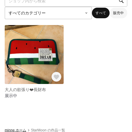
すべて
販売中
大人の欲張り❤️長財布
展示中
minne ホーム
StarMoon の作品一覧