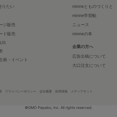
で売りたい
minneとものづくりと
minne学習帖
ージ販売
ニュース
ード販売
minneの本
LUS
企業の方へ
AB
広告出稿について
企画・イベント
大口注文について
用
プライバシーポリシー
会社概要
採用情報
メディアキット
©GMO Pepabo, Inc. All rights reserved.