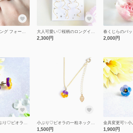
八重桜の15号リング フォークリング
大人可愛い♡桜柄のロングイヤリング ロングピアス 桜ブーケとロングリボン 花柄 レジン
春くじらのバッ
2,300円
2,000円
金具変更可✨小ぶり♡ビオラの一粒ピアス（紫×黄色）
小ぶり♡ビオラの一粒ネックレス（紫×黄色）
1,500円
1,900円