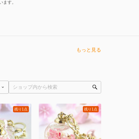
います。
もっと見る
残り1点
残り1点