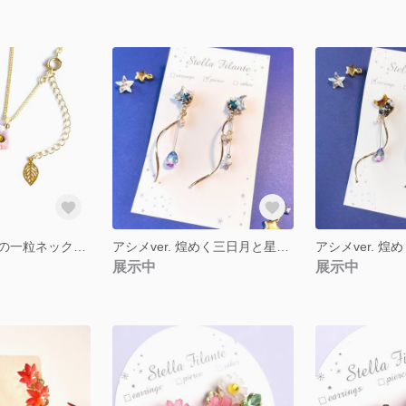
小ぶり♡ビオラの一粒ネックレス（ピンク×ホワイト）
アシメver. 煌めく三日月と星のイヤリング・ピアス
展示中
展示中