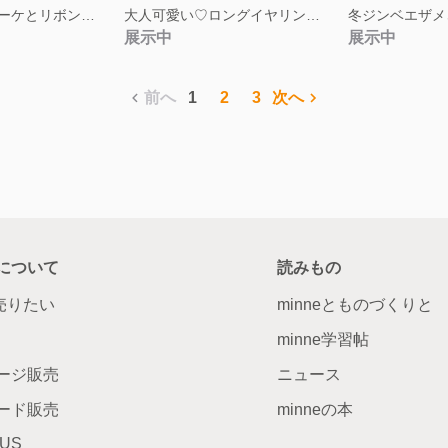
大人可愛い♡ブーケとリボンのロングネックレス 雪花
大人可愛い♡ロングイヤリング ロングピアス ネイビーブーケとロングリボン 雪の結晶 花 レジン
展示中
展示中
前へ
1
2
3
次へ
について
読みもの
で売りたい
minneとものづくりと
minne学習帖
ージ販売
ニュース
ード販売
minneの本
LUS