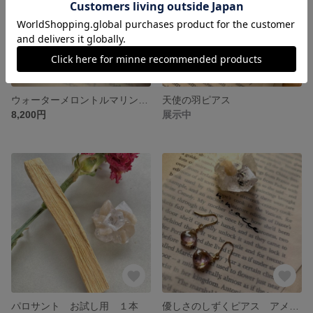
ウォーターメロントルマリン✖️淡水パール イヤリング
天使の羽ピアス
8,200円
展示中
パロサント お試し用 １本
優しさのしずくピアス アメトリン 14kgf