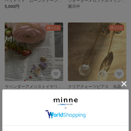
ペリドット ムーンストーン ブレスレット
ウォーターメロントルマリン 淡水パール ネックレス
5,000円
展示中
残り1点
残り1点
ラベンダーアメジストイヤリング サージカルステンレス
クリアクォーツピアス 水晶ピアス
3,000円
5,000円
残り1点