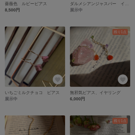
薔薇色 ルビーピアス
ダルメシアンジャスパー イヤリング サージカルステンレス
8,500円
展示中
残り1点
いちごミルクチョコ ピアス
無邪気ピアス、イヤリング
展示中
6,000円
残り1点