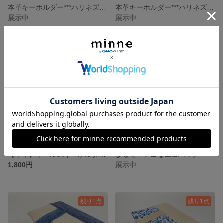
本革キーホルダー***ハリネズミ***
本革キーホルダー***ハリネズミ***Pastel
展示中
展示中
【本革】リール式キーホルダー＊nobi-ru＊ ***(ご希望で刻印入り)***
まるでイチゴなエコバッグ
1,800円
展示中
残り1点
残り1点