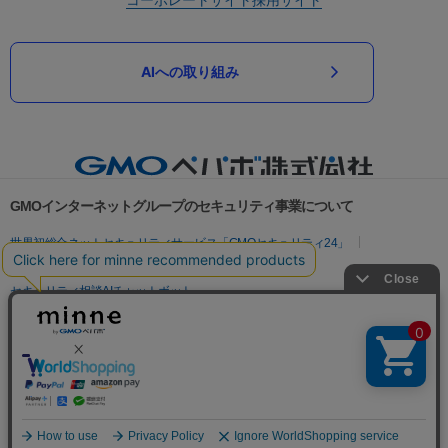
AIへの取り組み
GMOインターネットグループのセキュリティ事業について
世界初総合ネットセキュリティサービス「GMOセキュリティ24」
パスワード漏洩診断
Webサイトリスク診断
セキュリティ相談AIチャットボット
実在証明・盗聴対策
サイバー攻撃対策（GMOサイバーセキュリティ byイエラエ）
サイバー攻撃対策（GMO Flatt Security）
なりすまし対策
セキュリティ事業の軌跡