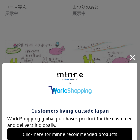
ローマ字ん
まつりのあと
展示中
展示中
かき氷イベント
風のたより
展示中
展示中