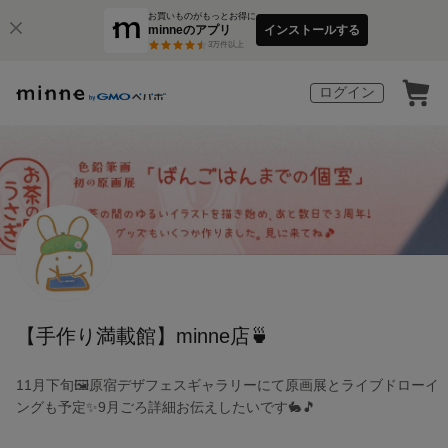
お買いものがもっとお得に
minneのアプリ
インストールする
3
万件以上
ログイン
【手作り満載館】minne店🍵
11月下旬🖼️原宿デザフェスギャラリーにて原画展とライブドローイ
ングも予定✨9月ごろ詳細お伝えしたいです🐇🎵