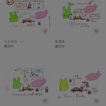
カルタの い
生放送
展示中
展示中