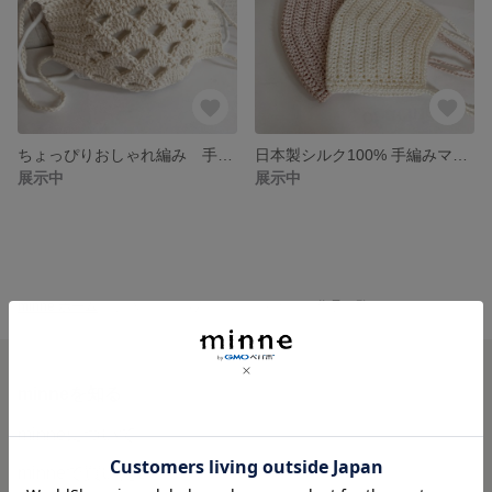
ちょっぴりおしゃれ編み 手編みマスク マスクカバー
日本製シルク100% 手編みマスクカバー
展示中
展示中
minne ホーム
ぶきっちょさんのハンドメイド の作品一覧
minneを知る
minneについて
minneで買いたい