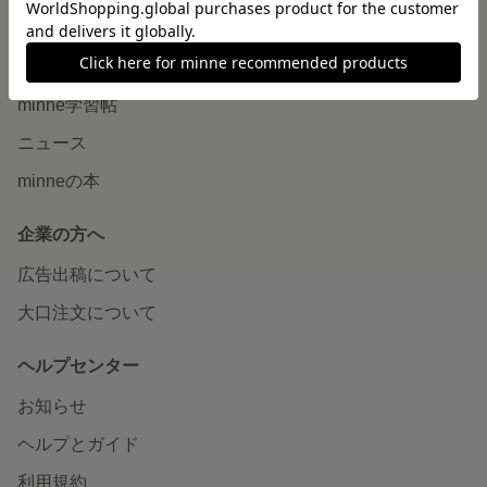
読みもの
minneとものづくりと
minne学習帖
ニュース
minneの本
企業の方へ
広告出稿について
大口注文について
ヘルプセンター
お知らせ
ヘルプとガイド
利用規約