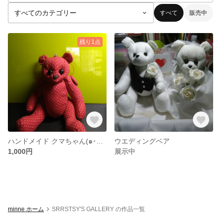
すべて
販売中
残り1点
ハンドメイド クマちゃん(๑･㉨･๑)
ウエディングベア
1,000円
展示中
minne ホーム
SRRSTSY'S GALLERY の作品一覧