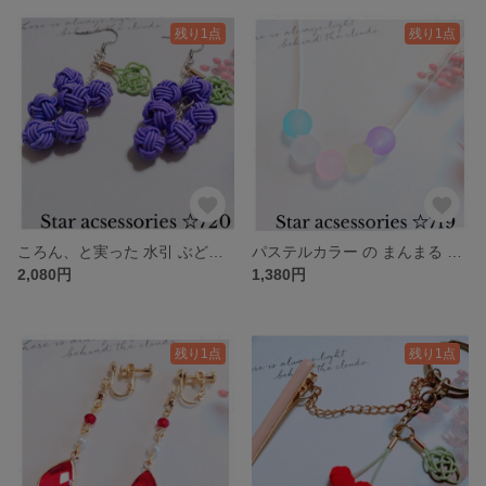
残り1点
残り1点
ころん、と実った 水引 ぶどう。耳元に小さな季節を🍇葡萄 水引 あわじ玉 玉結び
パステルカラー の まんまる ビーズ ネックレスNo719
2,080円
1,380円
残り1点
残り1点