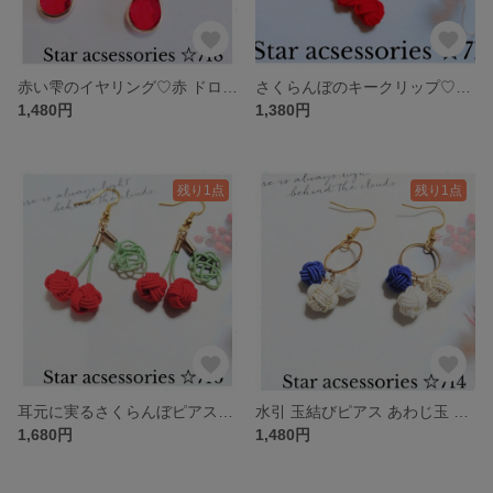
赤い雫のイヤリング♡赤 ドロップ イヤリング 雫 大人可愛い No718
さくらんぼのキークリップ♡水引 あわじ玉 玉結びNo717
1,480円
1,380円
残り1点
残り1点
耳元に実るさくらんぼピアス♡水引 さくらんぼ ピアス 可愛い 軽い 和モダン No716
水引 玉結びピアス あわじ玉 揺れる かわいい 和モダン 軽い ブルーNo714
1,680円
1,480円