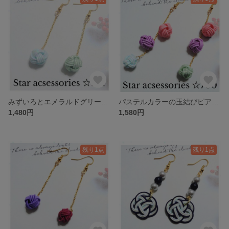
みずいろとエメラルドグリーンの水引ピアス 金属アレルギー対応金具変更無料です♡ 玉結びピアス あわじ玉 揺れる かわいい 和モダン 軽い ブルーNo701
パステルカラーの玉結びピアス 水引 玉結び ピアス あわじ玉 揺れる かわいい 和モダン 軽い ブルーNo700
1,480円
1,580円
残り1点
残り1点