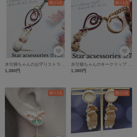
残り1点
残り1点
水引猫ちゃんのお守りストラップ♡(=^・・^=) No707水引 ハート ねこ 猫 ストラップ 車用 和モダン お守りチャーム
水引猫ちゃんのキークリップ No706 水引 玉結び あわじ玉 ねこ
1,380円
1,380円
残り1点
残り1点