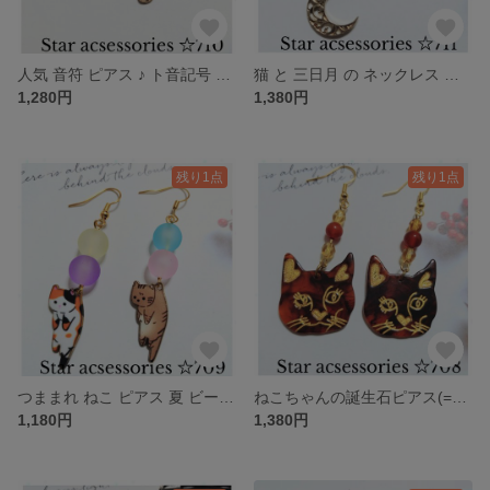
人気 音符 ピアス ♪ ト音記号 可愛い ブルーNo710
猫 と 三日月 の ネックレス ねこ (=^・・^=)♡No711
1,280円
1,380円
残り1点
残り1点
つままれ ねこ ピアス 夏 ビーズ 可愛い パステル 三毛 茶トラ No709
ねこちゃんの誕生石ピアス(=^・^=)♡人気 猫 ピアス 8月誕生石 カーネリアン ねこNo708
1,180円
1,380円