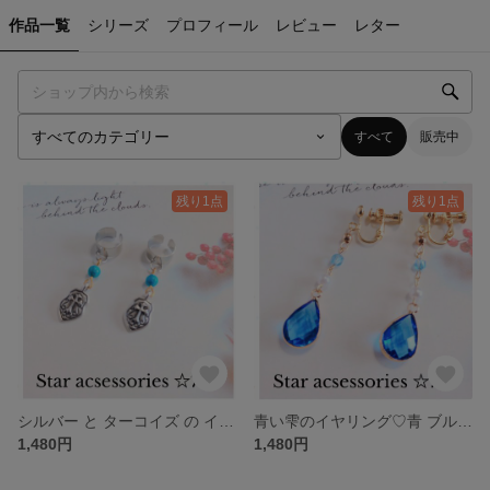
作品一覧
シリーズ
プロフィール
レビュー
レター
すべて
販売中
残り1点
残り1点
シルバー と ターコイズ の イヤカフ No726
青い雫のイヤリング♡青 ブルー ドロップ イヤリング 雫 大人可愛い No725
1,480円
1,480円