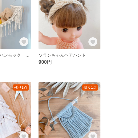
再販 マクラメハンモック ぬいぐるみ収納 中サイズ
ソランちゃんヘアバンド
900円
残り1点
残り1点