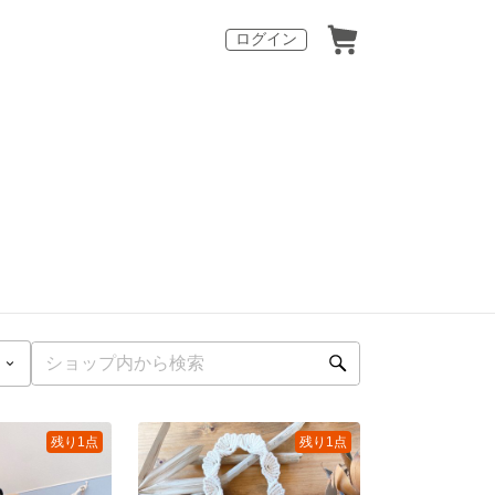
ログイン
残り1点
残り1点