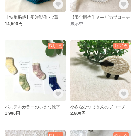
【特集掲載】受注製作・2重巻き出来るスヌード・編み物 手編み
【限定販売】ミモザのブローチ
14,500円
展示中
残り1点
残り1点
パステルカラーの小さな靴下ブローチ
小さなひつじさんのブローチ リネン
1,980円
2,800円
残り1点
残り1点