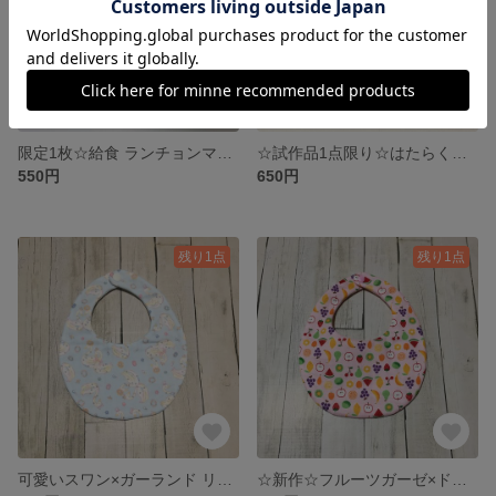
限定1枚☆給食 ランチョンマット(ナフキン) リバーシブル 24.5×35
☆試作品1点限り☆はたらく車 キルティングバッグ(レッスンバッグ)
550円
650円
残り1点
残り1点
可愛いスワン×ガーランド リバーシブルスタイ
☆新作☆フルーツガーゼ×ドット スタイ