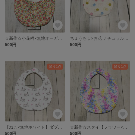
☆新作☆小花柄×無地オーガニックコットンダブルガーゼ
ちょうちょ×お花 ナチュラルスタイ
500円
500円
残り1点
残り1点
【ねこ×無地ホワイト】ダブルガーゼ
☆新作☆スタイ【フラワー×無地ホワイト】
500円
500円