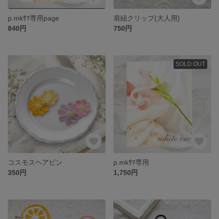
p.mkｻﾏ専用page
肩紐クリップ(大人用)
840円
750円
SOLD OUT
コスモスヘアピン
p.mkｻﾏ専用
350円
1,750円