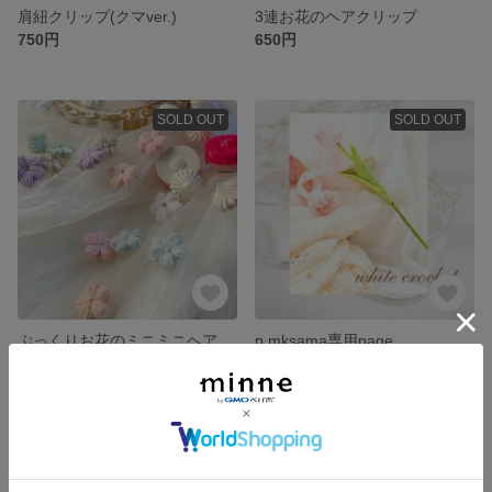
肩紐クリップ(クマver.)
3連お花のヘアクリップ
750円
650円
SOLD OUT
SOLD OUT
ぷっくりお花のミニミニヘアクリップ
p.mksama専用page
300円
900円
残り1点