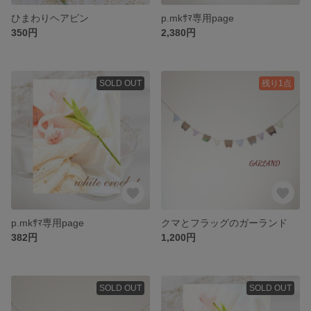
ひまわりヘアピン
p.mkｻﾏ専用page
350円
2,380円
SOLD OUT
残り1点
p.mkｻﾏ専用page
クマとフラッグのガーランド
382円
1,200円
SOLD OUT
SOLD OUT