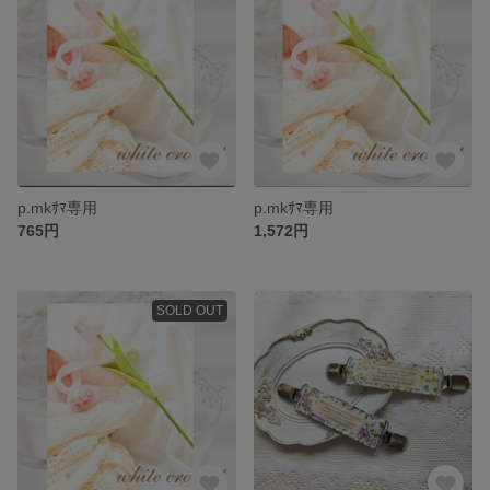
p.mkｻﾏ専用
p.mkｻﾏ専用
765円
1,572円
SOLD OUT