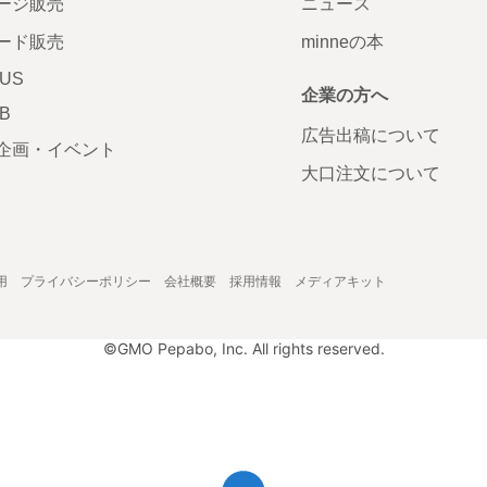
ージ販売
ニュース
ード販売
minneの本
LUS
企業の方へ
AB
広告出稿について
企画・イベント
大口注文について
用
プライバシーポリシー
会社概要
採用情報
メディアキット
©GMO Pepabo, Inc. All rights reserved.