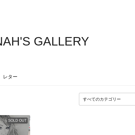
AH'S GALLERY
レター
SOLD OUT