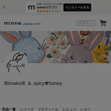
お買いものがもっとお得に
minneのアプリ
インストールする
3
万件以上
ログイン
ꕤimakoꕤ ＆ spicy✾honey
作品一覧
シリーズ
プロフィール
レビュー
レター