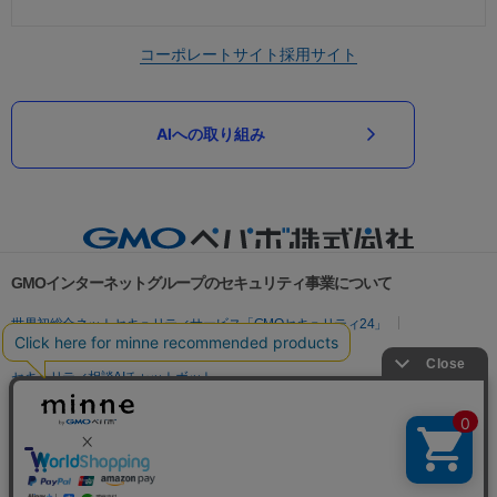
コーポレートサイト
採用サイト
AIへの取り組み
GMOインターネットグループのセキュリティ事業について
世界初総合ネットセキュリティサービス「GMOセキュリティ24」
パスワード漏洩診断
Webサイトリスク診断
セキュリティ相談AIチャットボット
実在証明・盗聴対策
サイバー攻撃対策（GMOサイバーセキュリティ byイエラエ）
サイバー攻撃対策（GMO Flatt Security）
なりすまし対策
セキュリティ事業の軌跡