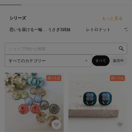
シリーズ
もっと見る
3
点
6
点
8
点
思いを届ける一輪の花
うさぎ3姉妹
レトロドット
ワ
すべて
販売中
残り1点
残り1点