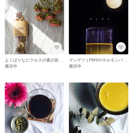
よくばりなピクルスの素(2袋入り)
マンゲツ | PMSやホルモンバランスの乱れに。(ティーバッグ7包入り)
展示中
展示中