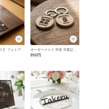
【オーダーメイド】 フォトアルバム 名入れ 刻印 還暦 古希 喜寿 傘寿 米寿 卒寿 白寿 百寿 写真 名前入り ギフト プレゼント
オーダーメイド 卒団 卒業記念 名入れ 木製 キーホルダー 部活 クラブ チーム 記念品 背番号 スポーツ オリジナル
850円