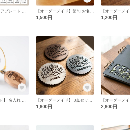
ルームサイン ドアプレート ドアサイン ピクトサイン 室札 シンプル 貼るだけ ガイド付 新居 子供部屋 寝室 風呂 お店 MDF
【オーダーメイド】節句 お名前木札 名前札 端午の節句 桃の節句 ひなまつり こどもの日 五月人形 名前 木札 立札 命名札 名入れ 文字入れ 節句小物 節句飾り 和柄 男の子 女の子
1,500円
1,200円
【オーダーメイド】 名入れ 犬の毛収納 ペット キーホルダー 2点セット 刻印 メモリアル 遺毛 木製 透明ケース
【オーダーメイド】 3点セット 名入れ コースター お祝い 刻印 席札 結婚式 誕生日会 プレゼント ネームプレート
1,800円
2,800円