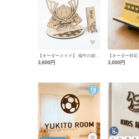
【オーダーメイド】 端午の節句 兜 お名前木札 セット こどもの日 五月人形 初節句 かぶと 兜飾り 五月飾り 木製
3,600円
3,000円