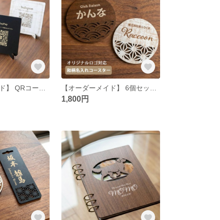
【オーダーメイド】 QRコードパネル QRコード QRスタンド 卓上 プレート カフェ 喫茶店 バル 飲食店 美容室 ネイルサロン SNS
【オーダーメイド】 6個セット 和柄 名入れコースター 和風 お祝い 名前入り 名入れ 父の日 母の日 誕生日プレゼント
1,800円