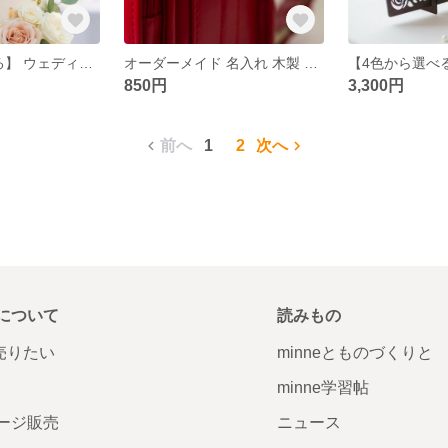
【4色から選べる】 ウェディング ケーキトッパー 名入れ 刻印付き Happy Wedding 結婚式 披露宴 記念日 名入れ おしゃれ ウッド ウェディングケーキ ブライダル 新郎 新婦 花嫁 飾り
オーダーメイド 名入れ 木製 キーホルダー 子供 赤ちゃん キッズ ベビー プレゼント 入園 入学 祝い 名前 ギフト
850円
3,300円
前へ
1
2
次へ
について
読みもの
で売りたい
minneとものづくりと
minne学習帖
ージ販売
ニュース