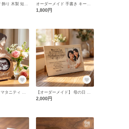
手書き刻印 七夕 飾り 木製 短冊セット 名入れ ネーム コンパクト 星祭り 赤ちゃん 子供 グッズ アイテム 笹 季節
オーダーメイド 手書き キーホルダー 木製 丸型 お絵描き 似顔絵 イラスト 手書き 子供 キッズ かわいい プレゼント
1,800円
メッセージ付き マタニティ フォト フレーム フォトスタンド 写真立て エコー写真 ベビー用 記念 ベビー 妊娠 出産
【オーダーメイド】 母の日 メッセージボード 立て掛け 写真 木製 ギフト 母の日ギフト 母 名入れ メッセージ 感謝
2,000円