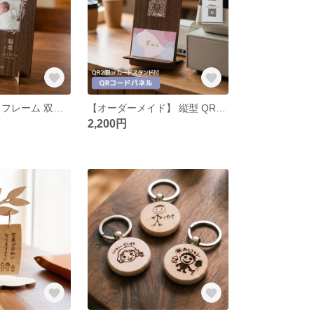
長方形型 フォトフレーム 双子ちゃん対応 命名書 名入れ オーダー ニューボーン 誕生日 新生児 赤ちゃん 出産内祝い 記念品 記録 飾り 壁掛け インテリア
【オーダーメイド】 縦型 QRコード パネル QRスタンド 2種類 カードスタンド付 卓上 プレート カフェ 喫茶店 美容室 ネイルサロン SNS インスタ オリジナル オーダー 開店祝
2,200円