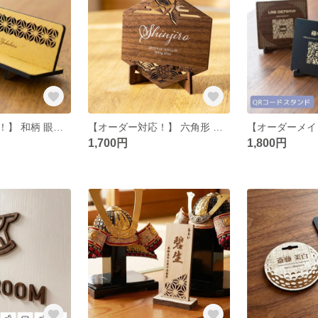
【オーダー対応！】 和柄 眼鏡スタンド 名入れ メガネ スマホスタンド 母の日 父の日 誕生日 カードスタンド 名刺スタンド プレゼント
【オーダー対応！】 六角形 和柄 命名札 命名書 名前札 名入れ オーダー 赤ちゃん 男の子 女の子 命名 出生情報 撮影
1,700円
1,800円