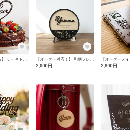
【4色から選べる】 ケーキトッパー Love ハート型 リング型 記念日 誕生日 結婚式 ウェディング バレンタイン
【オーダー対応！】 和柄フレーム付 丸型 命名札 命名書 名前札 名入れ オーダー 赤ちゃん 子供 かわいい 命名 プレート 出生情報 記念 出産祝 初節句 紫陽花 麻の葉 青海波
2,000円
2,800円