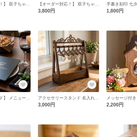
【オーダー対応！】 双子ちゃん対応 長方形型 手形足形 命名書 オーダー 手形アート ニューボーン 誕生日 新生児 赤ちゃん 出産内祝い記録 飾り 壁掛け インテリア スタンド
【オーダー対応！】 双子ちゃんも対応 手形足形 命名書 羽根型 アート オーダー 手形アート ニューボーン 誕生日 新生児
3,800円
1,800円
【オーダーメイド】 メニューブック ロゴ入れ 名入れ メニュー表 メニューカバー おしながき オリジナル表紙
アクセサリースタンド 名入れ メッセージ ディスプレイ ピアス スタンド 小物収納 小物入れ インテリア 簡単組立
3,000円
2,200円