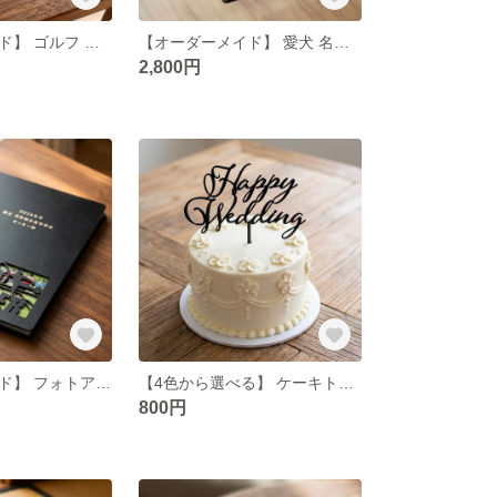
【オーダーメイド】 ゴルフ ネーム プレート 名入れ ネームタグ 名札 父の日 レーザー加工 チャーム キーホルダー タグ オリジナル 記念品 参加賞 MDF
【オーダーメイド】 愛犬 名入れ フォトアルバム 刻印 写真 フォト スクラップアルバム スクラップブック フォトブック 思い出 メモリアル わんちゃん 犬 可愛い
2,800円
【オーダーメイド】 フォトアルバム 名入れ 卒団 卒業記念 部活 チーム サークル 刻印 写真 スクラップブック フォトブック 思い出
【4色から選べる】 ケーキトッパー Happy Wedding 結婚式 ウェディングケーキ ブライダル 新郎 新婦 花嫁 飾り
800円