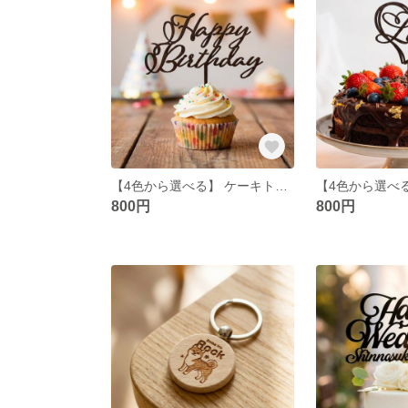
【4色から選べる】 ケーキトッパー Happy Birthday 誕生日 誕生日ケーキ お祝い バースデーケーキ スマッシュケーキ おしゃれ かわいい ギフト デコレーション 撮影 小物
800円
800円