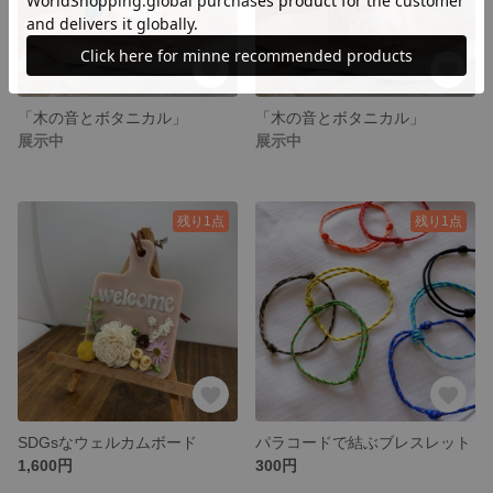
「木の音とボタニカル」
「木の音とボタニカル」
展示中
展示中
残り1点
残り1点
SDGsなウェルカムボード
パラコードで結ぶブレスレット
1,600円
300円