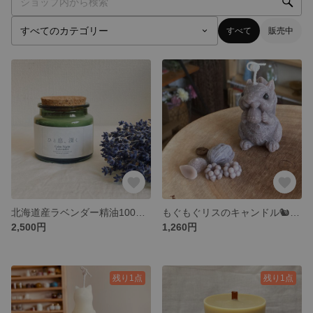
すべて
販売中
北海道産ラベンダー精油100滴使用
もぐもぐリスのキャンドル🐿️ 〜木の実を頬ばるしあわせな時間〜
2,500円
1,260円
残り1点
残り1点