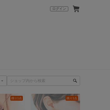
ログイン
残り1点
残り1点