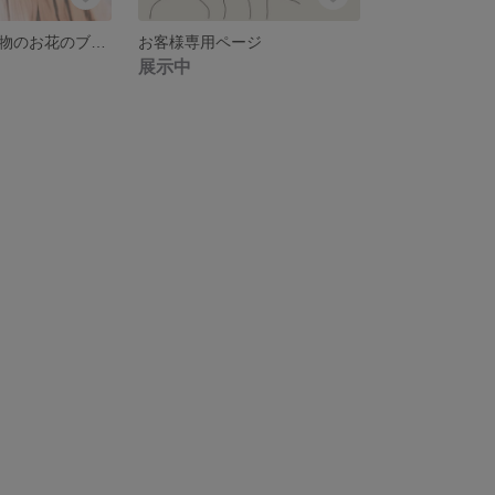
【一点限定】本物のお花のブーケアクセサリー ピアス イヤリング ウェディング ピンク 淡色 フラワーピアス
お客様専用ページ
展示中