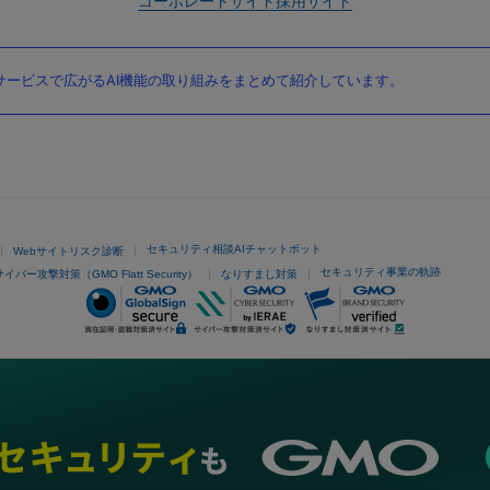
コーポレートサイト
採用サイト
ービスで広がるAI機能の取り組みをまとめて紹介しています。
セキュリティ相談AIチャットボット
Webサイトリスク診断
セキュリティ事業の軌跡
サイバー攻撃対策（GMO Flatt Security）
なりすまし対策