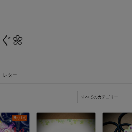
ぐ🌼
レター
残り1点