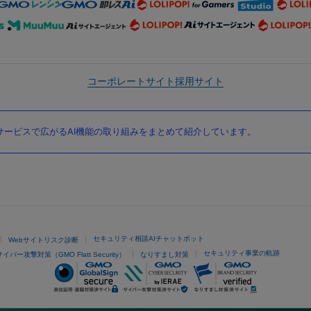
コーポレートサイト
採用サイト
ービスで広がるAI機能の取り組みをまとめて紹介しています。
セキュリティ相談AIチャットボット
Webサイトリスク診断
セキュリティ事業の軌跡
サイバー攻撃対策（GMO Flatt Security）
なりすまし対策