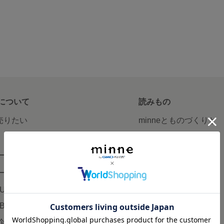
について
読みもの
で売りたい
minneとものづくりと
minne学習帖
ージ販売
ニュース
ード販売
minneの本
LUS
企業の方へ
AB
広告出稿について
企画・イベント