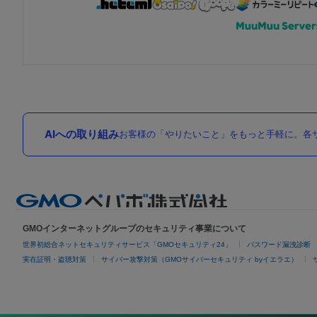
AIへの取り組み
お客様の「やりたいこと」をもっと手軽に。各サ
GMOインターネットグループのセキュリティ事業について
世界初総合ネットセキュリティサービス「GMOセキュリティ24」
パスワード漏洩診断
実在証明・盗聴対策
サイバー攻撃対策（GMOサイバーセキュリティ byイエラエ）