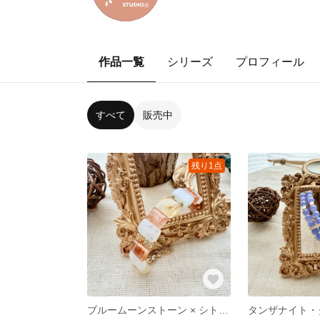
作品一覧
シリーズ
プロフィール
すべて
販売中
残り1点
ブルームーンストーン × シトリン × サンストーン角カット — 原創デザインブレスレット