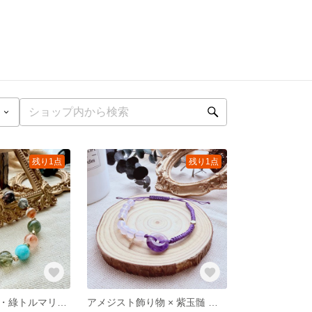
残り1点
残り1点
ルチルクォーツ・綠トルマリン・アマゾナイト・ハーキマー・赤い庭園水晶— 原創天然石ブレスレット
アメジスト飾り物 × 紫玉髄 — 静かな守りのマクラメブレス