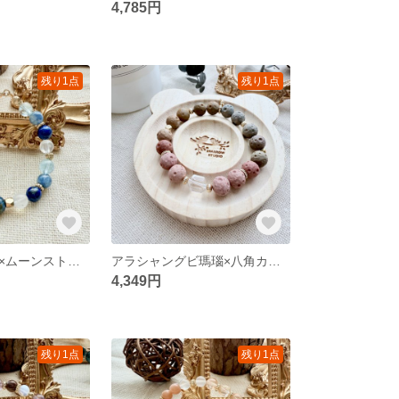
4,785円
残り1点
残り1点
ピーテルサイト×ムーンストーン×ラピス×カイヤナイト×アクアマリン ブレスレット
アラシャングビ瑪瑙×八角カット水晶 — デザインブレスレット
4,349円
残り1点
残り1点