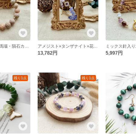
アラシャングビ瑪瑙・隕石カット原石仕上げ — マット質感の天然石ブレスレット
アメジスト×タンザナイト×花カットデザイン — 天然石ブレスレット
13,782円
5,997円
残り1点
残り1点