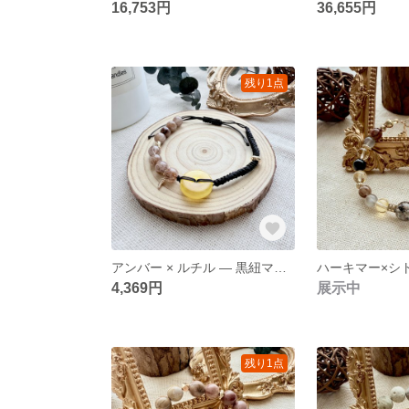
16,753円
36,655円
残り1点
アンバー × ルチル — 黒紐マクラメオリジナルブレスレット
4,369円
展示中
残り1点