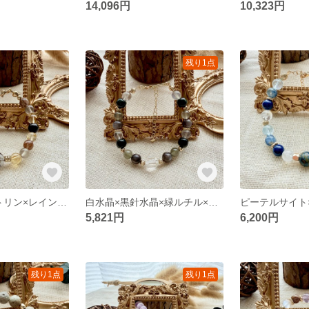
14,096円
10,323円
残り1点
ハーキマー×シトリン×レインボームーン×銅ルチル×黒曜石 ブレスレット
白水晶×黒針水晶×緑ルチル×和闐玉×グレームーン — 原創デザインブレスレット
5,821円
6,200円
残り1点
残り1点