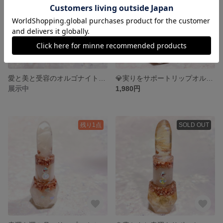
愛と美と受容のオルゴナイトブレスレット
💎実りをサポートリップオルゴナイト💎
展示中
1,980円
残り1点
SOLD OUT