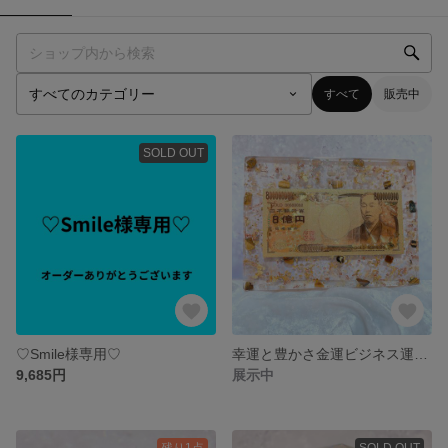
すべて
販売中
SOLD OUT
♡Smile様専用♡
幸運と豊かさ金運ビジネス運アップ！お財布ベッド✨
9,685円
展示中
残り1点
SOLD OUT