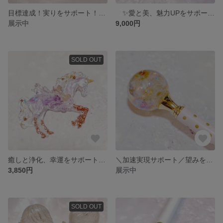
目標達成！実りをサポート！✨情熱溢れるミニ天使オルゴナイトバッジ✨
✨愛と美、魅力UPをサポート✨ キキララツイン天使
展示中
9,000円
SOLD OUT
癒しと浄化、幸運をサポート✨ ユニコーンオルゴナイト🦄
＼加速実現サポート／望みを叶えるオルゴナイトドームボールペン
3,850円
展示中
SOLD OUT