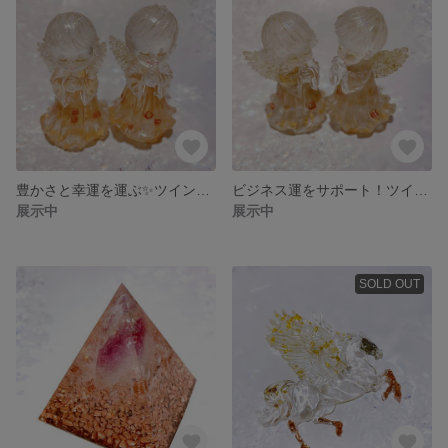
豊かさと幸運を運ぶ✨ツイン天使✨
ビジネス運をサポート！ツイン天使のオルゴナイト⁽⁽ଘ( ˊᵕˋ )ଓ⁾⁾⁽⁽ଘ( ˊᵕˋ )ଓ⁾⁾
展示中
展示中
SOLD OUT