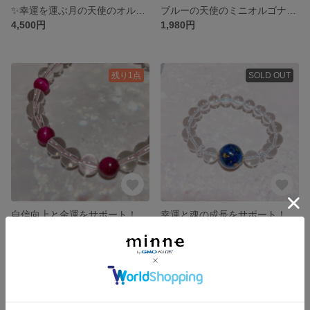
✨幸運を運ぶ月の天使のオルゴナイト✨
ブルーの天使のミニオルゴナイト
4,500円
1,980円
残り1点
SOLD OUT
自信向上と金運をサポート！天然石ブレスレット
幸運と魂の成長をサポート！パワフルなオルゴナイトブレスレット💎
3,300円
5,000円
残り1点