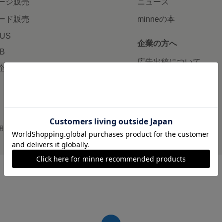
ージ販売
ニュース
ード販売
minneの本
LUS
企業の方へ
AB
広告出稿について
企画・イベント
大口注文について
用
プライバシーポリシー
会社概要
採用情報
メディアキット
©GMO Pepabo, Inc. All rights reserved.