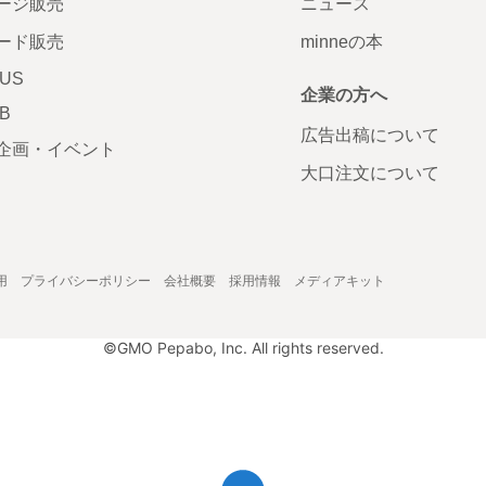
ージ販売
ニュース
ード販売
minneの本
LUS
企業の方へ
AB
広告出稿について
企画・イベント
大口注文について
用
プライバシーポリシー
会社概要
採用情報
メディアキット
©GMO Pepabo, Inc. All rights reserved.