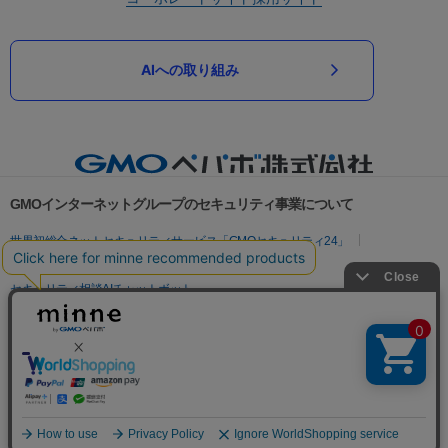
AIへの取り組み
GMOインターネットグループのセキュリティ事業について
世界初総合ネットセキュリティサービス「GMOセキュリティ24」
パスワード漏洩診断
Webサイトリスク診断
セキュリティ相談AIチャットボット
実在証明・盗聴対策
サイバー攻撃対策（GMOサイバーセキュリティ byイエラエ）
サイバー攻撃対策（GMO Flatt Security）
なりすまし対策
セキュリティ事業の軌跡