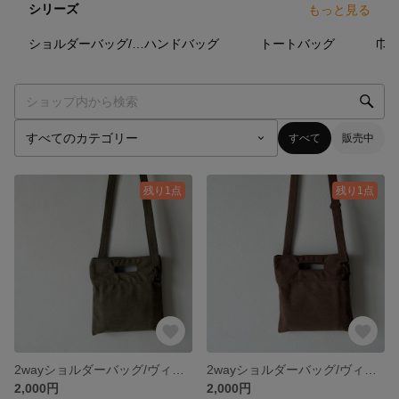
シリーズ
もっと見る
14
点
32
点
15
点
ショルダーバッグ/サコッシュ
ハンドバッグ
トートバッグ
巾
すべて
販売中
残り1点
残り1点
2wayショルダーバッグ/ヴィンテージカーキ
2wayショルダーバッグ/ヴィンテージブラウン
2,000円
2,000円