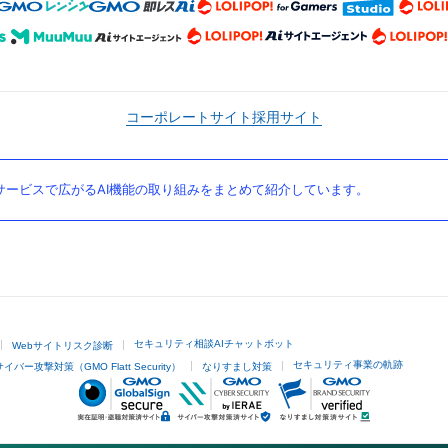
コーポレートサイト
採用サイト
ービスで広がるAI機能の取り組みをまとめて紹介しています。
セキュリティ相談AIチャットボット
Webサイトリスク診断
セキュリティ事業の軌跡
サイバー攻撃対策（GMO Flatt Security）
なりすまし対策