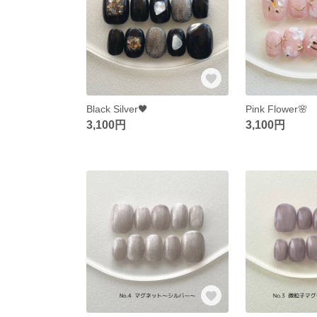
Black Silver🖤
Pink Flower🌸
3,100円
3,100円