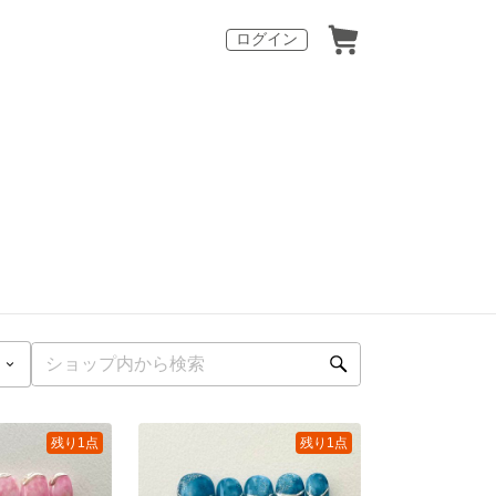
ログイン
残り1点
残り1点