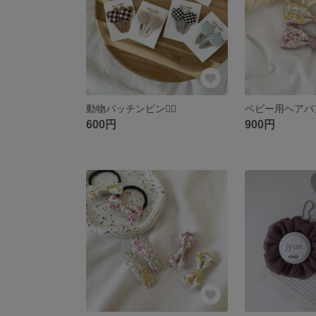
動物パッチンピン❁⃘
ベビー用ヘアバ
600円
900円