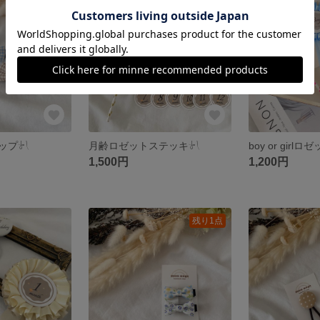
‪𓍯 ‬
月齢ロゼットステッキ‎‪𓍯 ‬
boy or girlロ
1,500円
1,200円
残り1点