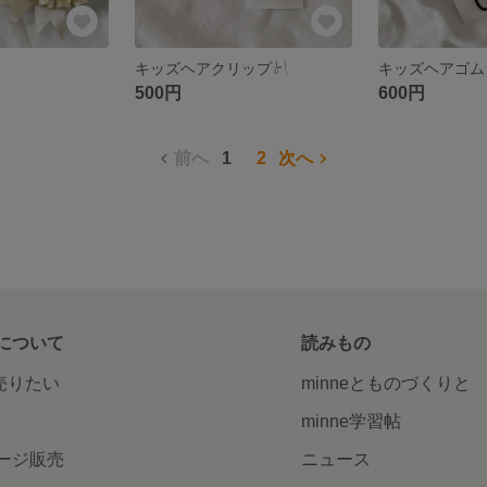
‬
キッズヘアクリップ‎‪𓍯 ‬
キッズヘアゴム‎‪
500円
600円
前へ
1
2
次へ
について
読みもの
で売りたい
minneとものづくりと
minne学習帖
ージ販売
ニュース