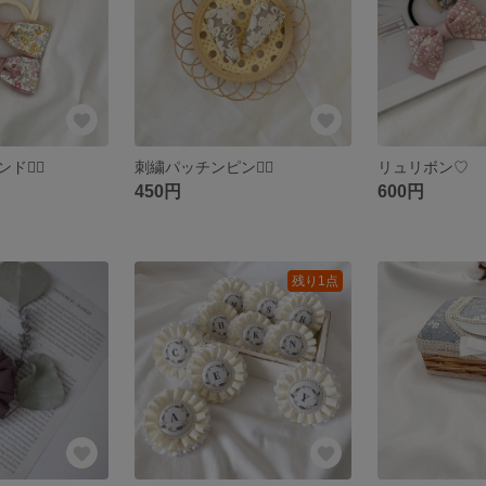
ンド❁⃘
刺繍パッチンピン❁⃘
リュリボン♡
450円
600円
残り1点