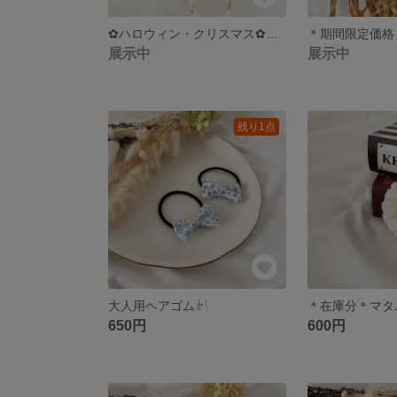
‪✿‬ハロウィン・クリスマス‪✿‬リバーシブルステッキ‎‪𓍯 ‬
展示中
展示中
残り1点
大人用ヘアゴム‎‪𓍯 ‬
650円
600円