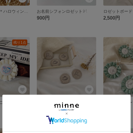
＊期間限定価格＊ハロウィンステッキ🎃
お名前シフォンロゼット‎‪𓍯 ‬
ロゼットボード‎‪
900円
2,500円
残り1点
＊在庫分＊マタニティロゼット‎‪𓍯 ‬
マグネット‎‪𓍯 ‬
350円
500円