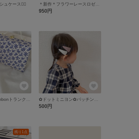
シュケース❁⃘
＊新作＊フラワーレースロゼット‎‪𓍯 ‬
950円
‪✿‬送料無料‪✿‬bonbonトランク‎‪𓍯 ‬
‪✿‬ドットミニヨン‪✿‬パッチンピン
500円
残り1点