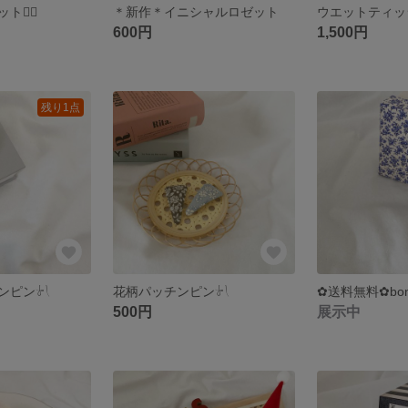
ット❁⃘
＊新作＊イニシャルロゼット
ウエットティッ
600円
1,500円
残り1点
‎‪𓍯 ‬
花柄パッチンピン‎‪𓍯 ‬
500円
展示中