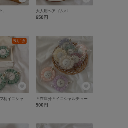
 ‬
大人用ヘアゴム‎‪𓍯 ‬
650円
残り1点
＊在庫分＊リーフ柄イニシャルロゼット‎‪𓍯 ‬
＊在庫分＊イニシャルチュールロゼット‎‪𓍯 ‬
500円