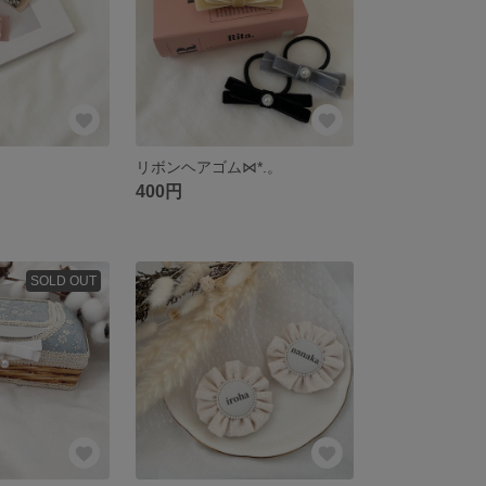
リボンヘアゴム⋈*.。
400円
SOLD OUT