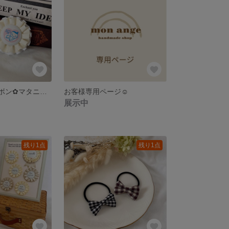
‪✿‬グログランリボン‪✿‬マタニティロゼット
お客様専用ページ︎☺︎
展示中
残り1点
残り1点