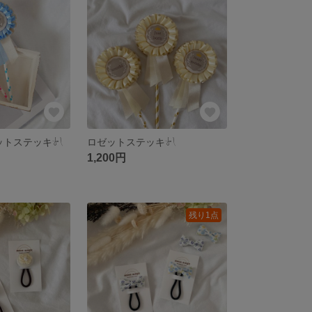
ゼットステッキ‎‪𓍯 ‬
ロゼットステッキ‎‪𓍯 ‬
1,200円
残り1点