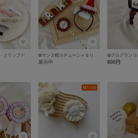
リップ‎‪𓍯 ‬
‪✿‬サンタ帽カチューシャ＆リバーシブルロゼットステッキ𓍯 ‬
展示中
800円
残り1点