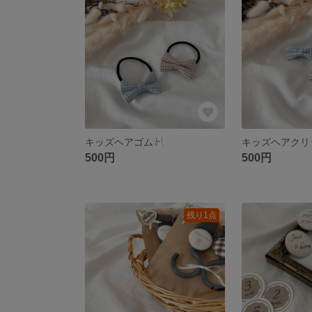
キッズヘアゴム‎‪𓍯 ‬
キッズヘアクリップ‎
500円
500円
残り1点