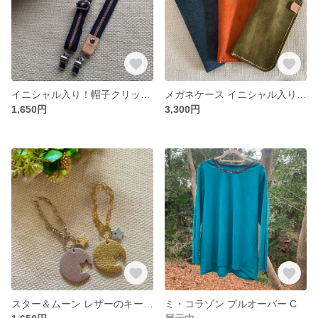
イニシャル入り！帽子クリップ 真田紐×レザー プレゼント ギフト アジャスター付きヌメ革 アルファベットor数字 ハットクリップ
メガネケース イニシャル入り Sサイズ ヌバック 牛革 プレゼント ギフト ワンポイント 手縫い 軽くて丈夫 オーダー カスタマイズ ハトメ
1,650円
3,300円
スター＆ムーン レザーのキーチャーム ゴールド シルバー 星 月 革 バッグチャーム キーホルダー ギフト プレゼント
ミ・コラゾン プルオーバー C