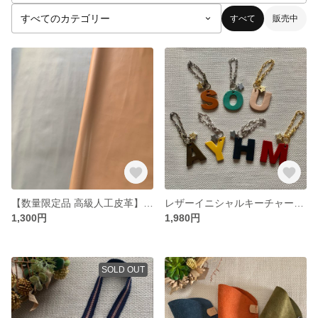
すべて
販売中
【数量限定品 高級人工皮革】 カット販売1m～ ハンドメイド用素材 135c巾 シボ ランドセル用素材 合成皮革 3色
レザーイニシャルキーチャーム スター付き カスタマイズ オリジナル アルファベット ギフト
1,300円
1,980円
SOLD OUT