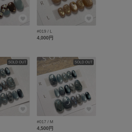
#019 / L
4,000円
SOLD OUT
SOLD OUT
#017 / M
4,500円