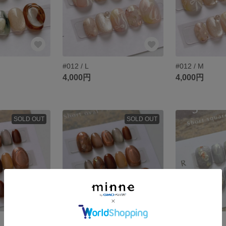
#012 / L
#012 / M
4,000円
4,000円
SOLD OUT
SOLD OUT
#010 / M
#009 / L