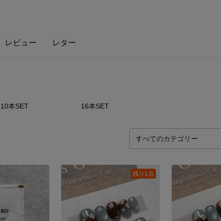
レビュー
レター
8
点
4
点
10本SET
16本SET
残り1点