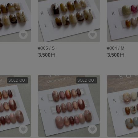
#005 / S
#004 / M
3,500円
3,500円
SOLD OUT
SOLD OUT