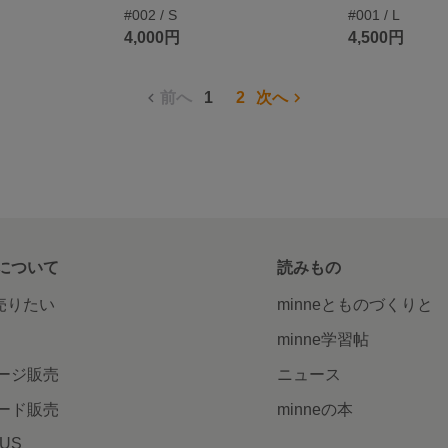
#002 / S
#001 / L
4,000円
4,500円
前へ
1
2
次へ
について
読みもの
で売りたい
minneとものづくりと
minne学習帖
ージ販売
ニュース
ード販売
minneの本
LUS