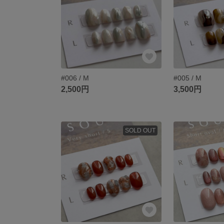
#006 / M
#005 / M
2,500円
3,500円
SOLD OUT