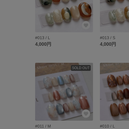
#013 / L
#013 / S
4,000円
4,000円
SOLD OUT
#011 / M
#010 / L