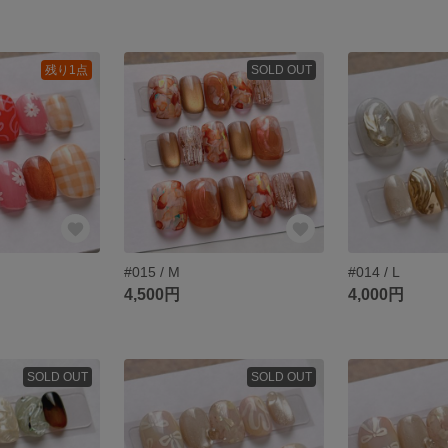
残り1点
SOLD OUT
#015 / M
#014 / L
4,500円
4,000円
SOLD OUT
SOLD OUT