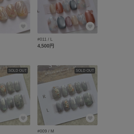
#011 / L
4,500円
SOLD OUT
SOLD OUT
#009 / M