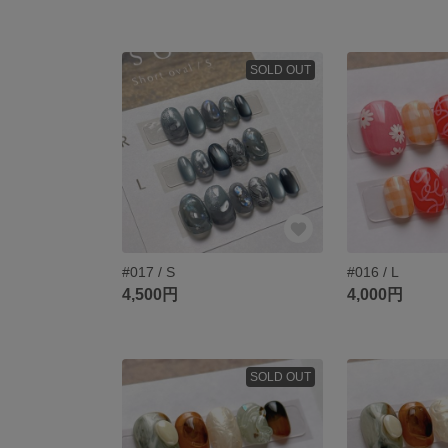
SOLD OUT
#017 / S
#016 / L
4,500円
4,000円
SOLD OUT